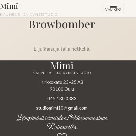
Mimi
VALIKKO
KAUNEUS- JA KYNSISTUDIO
Browbomber
Ei julkaisuja tällä hetkellä.
Mimi
KAUNEUS- JA KYNSISTUDIO
Kirkkokatu 23–25 A3
90100 Oulu
045 130 0383
studiomimi10@gmail.com
Lämpimästi tervetuloa! Odotamme sinua
Rotuaarilla.