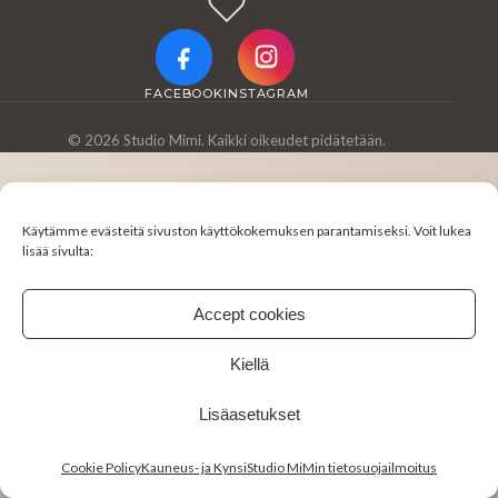
FACEBOOK
INSTAGRAM
© 2026 Studio Mimi. Kaikki oikeudet pidätetään.
Käytämme evästeitä sivuston käyttökokemuksen parantamiseksi. Voit lukea
lisää sivulta:
Accept cookies
Kiellä
Lisäasetukset
Cookie Policy
Kauneus- ja KynsiStudio MiMin tietosuojailmoitus