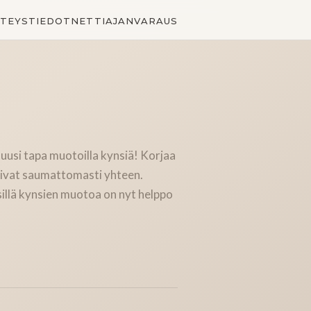
TEYSTIEDOT
NETTIAJANVARAUS
usi tapa muotoilla kynsiä! Korjaa
imivat saumattomasti yhteen.
sillä kynsien muotoa on nyt helppo