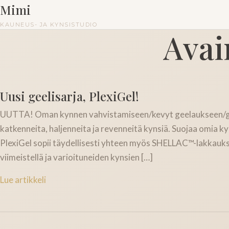
Mimi
KAUNEUS- JA KYNSISTUDIO
Avai
Uusi geelisarja, PlexiGel!
UUTTA! Oman kynnen vahvistamiseen/kevyt geelaukseen/geel
katkenneita, haljenneita ja revenneitä kynsiä. Suojaa omia 
PlexiGel sopii täydellisesti yhteen myös SHELLAC™-lakkaukse
viimeistellä ja varioituneiden kynsien […]
Lue artikkeli