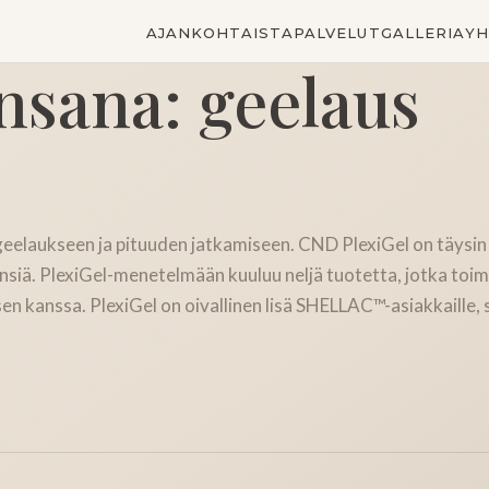
AJANKOHTAISTA
PALVELUT
GALLERIA
YH
nsana:
geelaus
aukseen ja pituuden jatkamiseen. CND PlexiGel on täysin u
kynsiä. PlexiGel-menetelmään kuuluu neljä tuotetta, jotka to
n kanssa. PlexiGel on oivallinen lisä SHELLAC™-asiakkaille, 