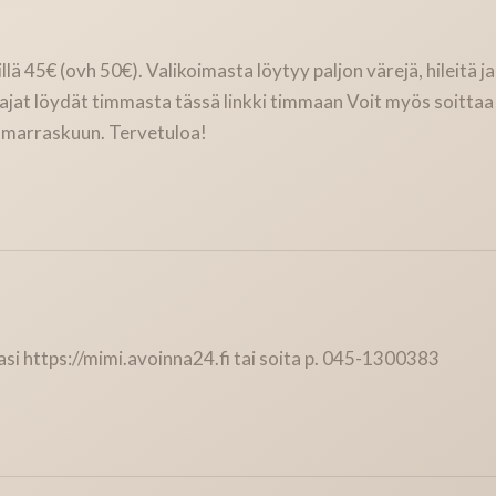
45€ (ovh 50€). Valikoimasta löytyy paljon värejä, hileitä ja k
 ajat löydät timmasta tässä linkki timmaan Voit myös soitta
marraskuun. Tervetuloa!
asi https://mimi.avoinna24.fi tai soita p. 045-1300383