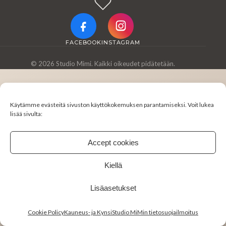
FACEBOOK
INSTAGRAM
© 2026 Studio Mimi. Kaikki oikeudet pidätetään.
Käytämme evästeitä sivuston käyttökokemuksen parantamiseksi. Voit lukea
lisää sivulta:
Accept cookies
Kiellä
Lisäasetukset
Cookie Policy
Kauneus- ja KynsiStudio MiMin tietosuojailmoitus