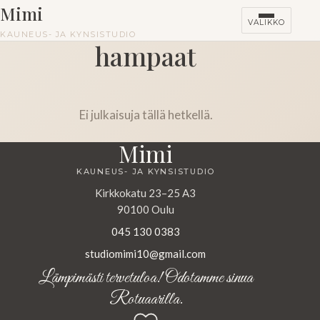
Mimi
VALIKKO
KAUNEUS- JA KYNSISTUDIO
hampaat
Ei julkaisuja tällä hetkellä.
Mimi
KAUNEUS- JA KYNSISTUDIO
Kirkkokatu 23–25 A3
90100 Oulu
045 130 0383
studiomimi10@gmail.com
Lämpimästi tervetuloa! Odotamme sinua
Rotuaarilla.