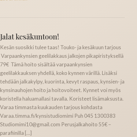
Jalat kesäkuntoon!
Kesän suosikki tulee taas! Touko- ja kesäkuun tarjous
Varpaankynsien geelilakkaus jalkojen pikapiristyksellä
79€ Tämä hoito sisältää varpaankynsien
geelilakkauksen yhdellä, koko kynnen värillä. Lisäksi
tehdään jalkakylpy, kuorinta, kevyt raspaus, kynsien- ja
kynsinauhojen hoito ja hoitovoiteet. Kynnet voi myös
koristella haluamallasi tavalla. Koristeet lisämaksusta.
Varaa timmasta kuukauden tarjous kohdasta
Varaa.timma.fi/kynsistudiomimi Puh 045 1300383
Studiomimi10@gmail.com Perusjalkahoito 55€ –
parafiinilla […]