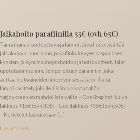
Jalkahoito parafiinilla 55€ (ovh 65€)
Tämä ihanan kosteuttava ja lämmittävä hoito sisältää
jalkakylvyn, kuorinnan, parafiinin, kevyen raspauksen,
kynsien- ja kynsinauhojen hoidon ja hoitovoiteet. Jalat
upotetaaan sulaan, temperoituun parafiiniin, joka
auttaa hoitoaineiden imeytymisessä ja on ihana
lämpökäsittely jaloille. Lisämaksusta tähän
tarjoukseen on mahdollista valita – One Step heti kuiva
lakkaus +15€ (ovh 30€) – Geelilakkaus +35€ (ovh 50€)
– Koristelut laskutetaan […]
Lue artikkeli