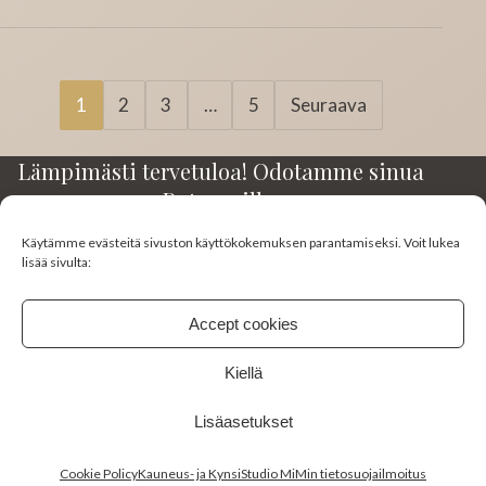
Artikkelien
1
2
3
…
5
Seuraava
sivutus
Lämpimästi tervetuloa! Odotamme sinua
Rotuaarilla.
Käytämme evästeitä sivuston käyttökokemuksen parantamiseksi. Voit lukea
Kirkkokatu 23-25 A3
lisää sivulta:
90100 Oulu
045 130 0383
Accept cookies
studiomimi10@gmail.com
Kiellä
FACEBOOK
INSTAGRAM
Lisäasetukset
Cookie Policy
Kauneus- ja KynsiStudio MiMin tietosuojailmoitus