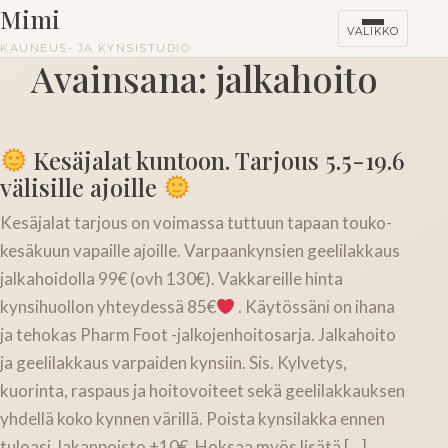
Mimi
VALIKKO
KAUNEUS- JA KYNSISTUDIO
Avainsana:
jalkahoito
HINNASTO
Kesäjalat kuntoon. Tarjous 5.5-19.6
KURSSIT
välisille ajoille
Kesäjalat tarjous on voimassa tuttuun tapaan touko-
kesäkuun vapaille ajoille. Varpaankynsien geelilakkaus
jalkahoidolla 99€ (ovh 130€). Vakkareille hinta
kynsihuollon yhteydessä 85€
. Käytössäni on ihana
ja tehokas Pharm Foot -jalkojenhoitosarja. Jalkahoito
ja geelilakkaus varpaiden kynsiin. Sis. Kylvetys,
kuorinta, raspaus ja hoitovoiteet sekä geelilakkauksen
yhdellä koko kynnen värillä. Poista kynsilakka ennen
tuloasi, lakanpoisto +10€. Hoksaa myös lisätä […]