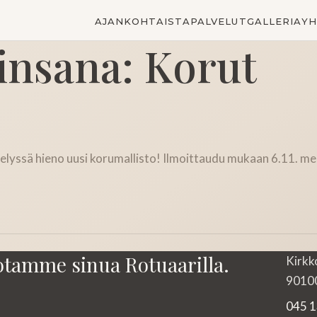
AJANKOHTAISTA
PALVELUT
GALLERIA
YH
insana:
Korut
lyssä hieno uusi korumallisto! Ilmoittaudu mukaan 6.11. m
otamme sinua Rotuaarilla.
Kirkk
90100
045 1