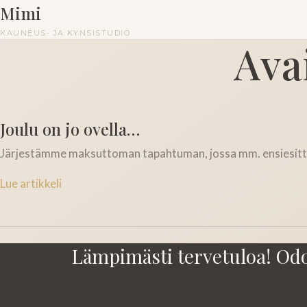
Mimi
KAUNEUS- JA KYNSISTUDIO
Ava
Joulu on jo ovella…
Järjestämme maksuttoman tapahtuman, jossa mm. ensiesitte
Lue artikkeli
Lämpimästi tervetuloa! Od