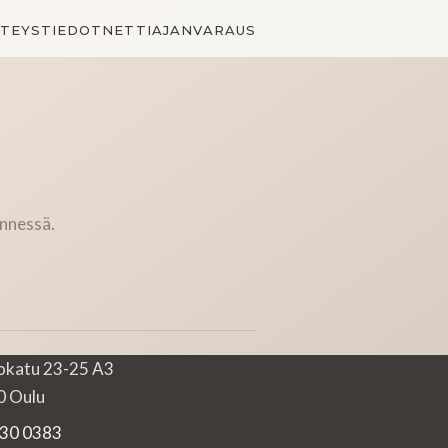
TEYSTIEDOT
NETTIAJANVARAUS
ennessä.
okatu 23-25 A3
 Oulu
30 0383