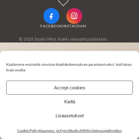
FACEBOOK
INSTAGRAM
© 2026 Studio Mimi. Kaikki oikeudet pidätetään.
Käytämme evästeitä sivuston käyttökokemuksen parantamiseksi. Voit lukea
lisää sivulta:
Accept cookies
Kiellä
Lisäasetukset
Cookie Policy
Kauneus- ja KynsiStudio MiMin tietosuojailmoitus