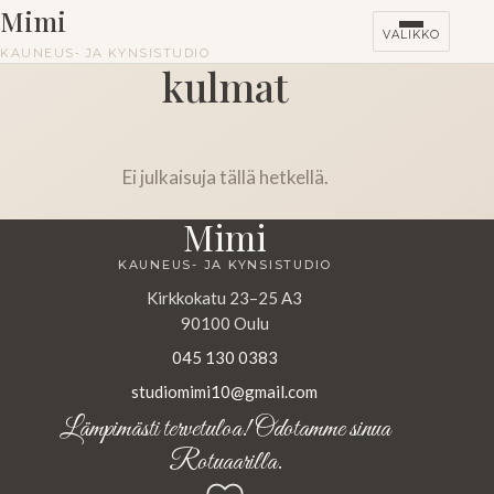
Mimi
VALIKKO
KAUNEUS- JA KYNSISTUDIO
kulmat
Ei julkaisuja tällä hetkellä.
Mimi
KAUNEUS- JA KYNSISTUDIO
Kirkkokatu 23–25 A3
90100 Oulu
045 130 0383
studiomimi10@gmail.com
Lämpimästi tervetuloa! Odotamme sinua
Rotuaarilla.