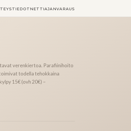
TEYSTIEDOT
NETTIAJANVARAUS
ntavat verenkiertoa. Parafiinihoito
 toimivat todella tehokkaina
ikylpy 15€ (ovh 20€) –