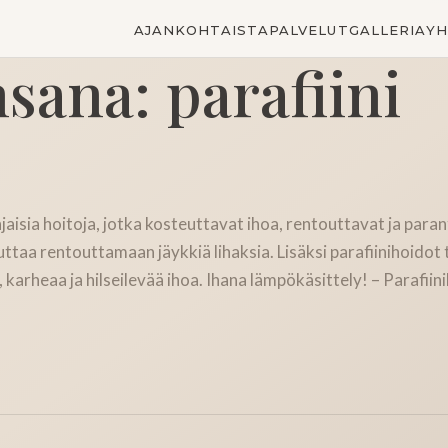
AJANKOHTAISTA
PALVELUT
GALLERIA
YH
nsana:
parafiini
jaisia hoitoja, jotka kosteuttavat ihoa, rentouttavat ja para
uttaa rentouttamaan jäykkiä lihaksia. Lisäksi parafiinihoidot
, karheaa ja hilseilevää ihoa. Ihana lämpökäsittely! – Parafiin