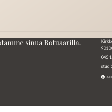
otamme sinua Rotuaarilla.
Kirkk
90100
045 1
stud
FAC
2026 Studio Mimi. Kaikki oikeudet pidätetään.