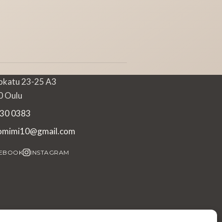
okatu 23-25 A3
 Oulu
30 0383
iomimi10@gmail.com
EBOOK
INSTAGRAM