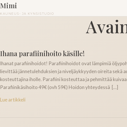
Mimi
KAUNEUS- JA KYNSISTUDIO
Avai
Ihana parafiinihoito käsille!
Ihanat parafiinihoidot! Parafiinihoidot ovat lämpimiä öljypoh
lievittää jännetulehduksien ja niveljäykkyyden oireita sekä a
kosteuttajina iholle. Parafiini kosteuttaa ja pehmittää kuivaa
Parafiinikäsihoito 49€ (ovh 59€) Hoidon yhteydessä […]
Lue artikkeli