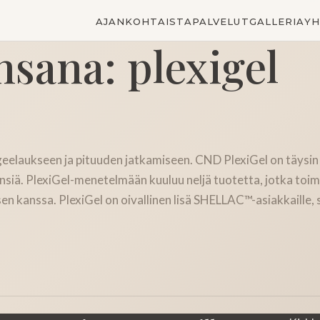
AJANKOHTAISTA
PALVELUT
GALLERIA
YH
nsana:
plexigel
aukseen ja pituuden jatkamiseen. CND PlexiGel on täysin u
kynsiä. PlexiGel-menetelmään kuuluu neljä tuotetta, jotka to
n kanssa. PlexiGel on oivallinen lisä SHELLAC™-asiakkaille, 