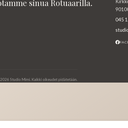
otamme sinua Rotuaarilla.
Kirkk
90100
045 1
stud
FAC
2026 Studio Mimi. Kaikki oikeudet pidätetään.