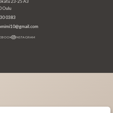
okatu 23-25 A3
 Oulu
30 0383
iomimi10@gmail.com
EBOOK
INSTAGRAM