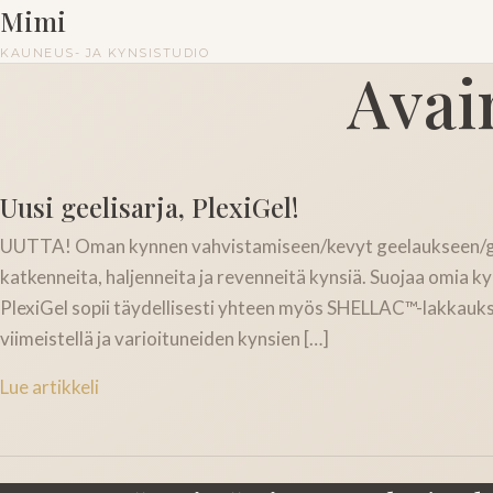
Mimi
KAUNEUS- JA KYNSISTUDIO
Avai
Uusi geelisarja, PlexiGel!
UUTTA! Oman kynnen vahvistamiseen/kevyt geelaukseen/geel
katkenneita, haljenneita ja revenneitä kynsiä. Suojaa omia 
PlexiGel sopii täydellisesti yhteen myös SHELLAC™-lakkaukse
viimeistellä ja varioituneiden kynsien […]
Lue artikkeli