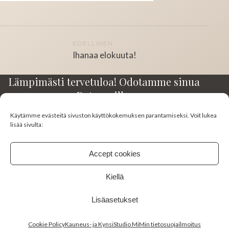
Artikkelien
EDELLINEN
Ihanaa elokuuta!
selaus
Lämpimästi tervetuloa! Odotamme sinua
Rotuaarilla.
Käytämme evästeitä sivuston käyttökokemuksen parantamiseksi. Voit lukea
Kirkkokatu 23-25 A3
lisää sivulta:
90100 Oulu
045 130 0383
Accept cookies
studiomimi10@gmail.com
Kiellä
FACEBOOK
INSTAGRAM
Lisäasetukset
Cookie Policy
Kauneus- ja KynsiStudio MiMin tietosuojailmoitus