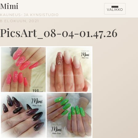
Mimi
VALIKKO
KAUNEUS- JA KYNSISTUDIO
8 ELOKUUN, 2021
PicsArt_08-04-01.47.26
HINNASTO
KURSSIT