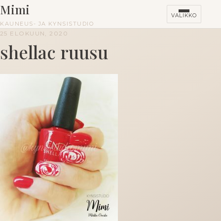
Mimi
VALIKKO
KAUNEUS- JA KYNSISTUDIO
25 ELOKUUN, 2020
shellac ruusu
HINNASTO
KURSSIT