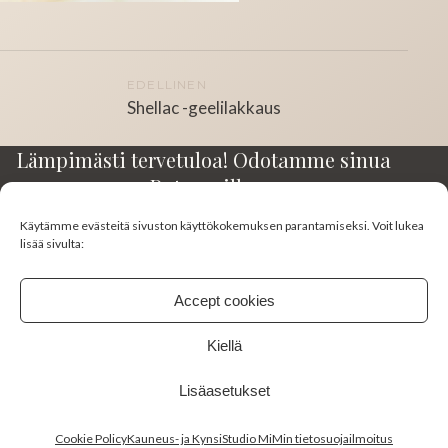
Artikkelien
EDELLINEN
Shellac -geelilakkaus
selaus
Lämpimästi tervetuloa! Odotamme sinua
Rotuaarilla.
Käytämme evästeitä sivuston käyttökokemuksen parantamiseksi. Voit lukea
Kirkkokatu 23-25 A3
lisää sivulta:
90100 Oulu
045 130 0383
Accept cookies
studiomimi10@gmail.com
Kiellä
FACEBOOK
INSTAGRAM
Lisäasetukset
Cookie Policy
Kauneus- ja KynsiStudio MiMin tietosuojailmoitus