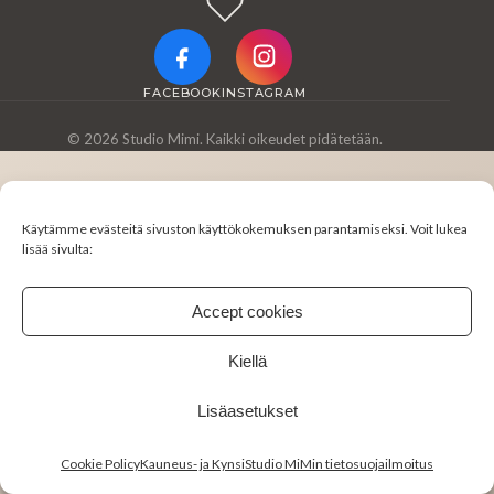
FACEBOOK
INSTAGRAM
© 2026 Studio Mimi. Kaikki oikeudet pidätetään.
Käytämme evästeitä sivuston käyttökokemuksen parantamiseksi. Voit lukea
lisää sivulta:
Accept cookies
Kiellä
Lisäasetukset
Cookie Policy
Kauneus- ja KynsiStudio MiMin tietosuojailmoitus