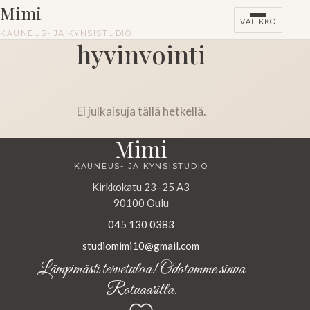
Mimi
VALIKKO
KAUNEUS- JA KYNSISTUDIO
hyvinvointi
Ei julkaisuja tällä hetkellä.
Mimi
KAUNEUS- JA KYNSISTUDIO
Kirkkokatu 23–25 A3
90100 Oulu
045 130 0383
studiomimi10@gmail.com
Lämpimästi tervetuloa! Odotamme sinua
Rotuaarilla.