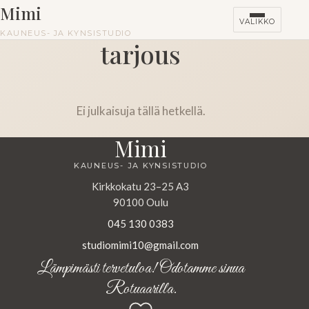
Mimi
VALIKKO
KAUNEUS- JA KYNSISTUDIO
tarjous
Ei julkaisuja tällä hetkellä.
Mimi
KAUNEUS- JA KYNSISTUDIO
Kirkkokatu 23–25 A3
90100 Oulu
045 130 0383
studiomimi10@gmail.com
Lämpimästi tervetuloa! Odotamme sinua
Rotuaarilla.