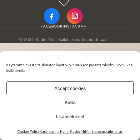
FACEBOOK
INSTAGRAM
© 2026 Studio Mimi. Kaikki oikeudet pidätetään.
Käytämme evästeitä sivuston käyttökokemuksen parantamiseksi. Voit lukea
lisää sivulta:
Accept cookies
Kiellä
Lisäasetukset
Cookie Policy
Kauneus- ja KynsiStudio MiMin tietosuojailmoitus