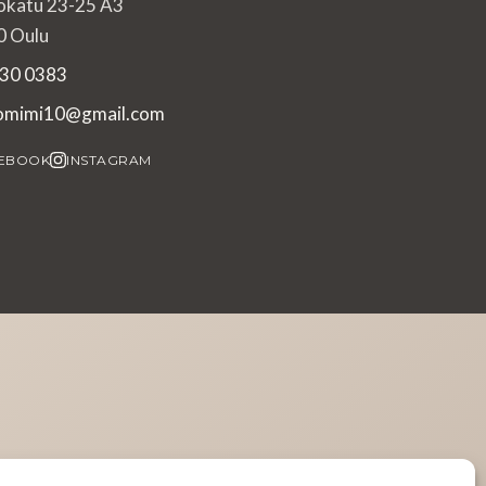
okatu 23-25 A3
 Oulu
30 0383
iomimi10@gmail.com
EBOOK
INSTAGRAM