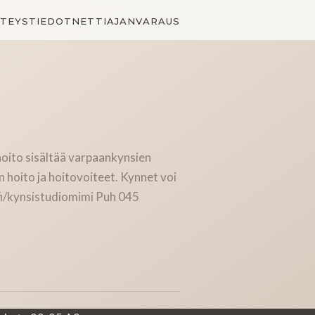
TEYSTIEDOT
NETTIAJANVARAUS
hoito sisältää varpaankynsien
n hoito ja hoitovoiteet. Kynnet voi
fi/kynsistudiomimi Puh 045