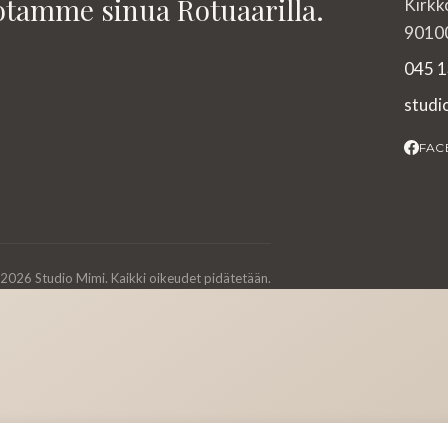
otamme sinua Rotuaarilla.
Kirkk
90100
045 1
stud
FAC
2026 Studio Mimi. Kaikki oikeudet pidätetään.