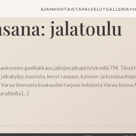
AJANKOHTAISTA
PALVELUT
GALLERIA
YH
nsana:
jalatoulu
ankynsien geelilakkaus jalkojen pikapiristyksellä 79€ Tämä 
 jalkakylpy, kuorinta, kevyt raspaus, kynsien- ja kynsinauhoje
ta. Varaa timmasta kuukauden tarjous kohdasta Varaa.timma.
afiinilla […]