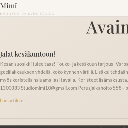
Mimi
KAUNEUS- JA KYNSISTUDIO
Avai
Jalat kesäkuntoon!
Kesän suosikki tulee taas! Touko- ja kesäkuun tarjous Varpa
geelilakkauksen yhdellä, koko kynnen värillä. Lisäksi tehdään
myös koristella haluamallasi tavalla. Koristeet lisämaksus
1300383 Studiomimi10@gmail.com Perusjalkahoito 55€ – par
Lue artikkeli