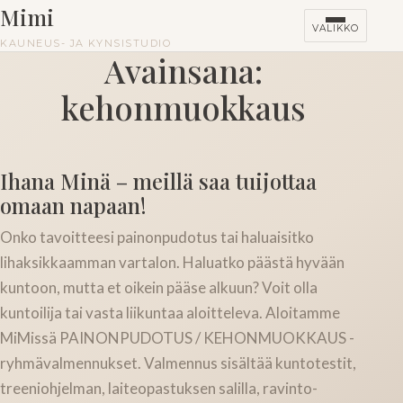
Mimi
VALIKKO
KAUNEUS- JA KYNSISTUDIO
Avainsana:
kehonmuokkaus
HINNASTO
KURSSIT
Ihana Minä – meillä saa tuijottaa
omaan napaan!
Onko tavoitteesi painonpudotus tai haluaisitko
lihaksikkaamman vartalon. Haluatko päästä hyvään
kuntoon, mutta et oikein pääse alkuun? Voit olla
kuntoilija tai vasta liikuntaa aloitteleva. Aloitamme
MiMissä PAINONPUDOTUS / KEHONMUOKKAUS -
ryhmävalmennukset. Valmennus sisältää kuntotestit,
treeniohjelman, laiteopastuksen salilla, ravinto-