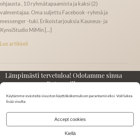
ohjausta , 10 ryhmätapaamista ja kaksi (2)
valmentajaa. Oma suljettu Facebook -ryhmä ja
messenger -tuki. Erikoistarjouksia Kauneus- ja
KynsiStudio MiMin […]
Lue artikkeli
Lämpimästi tervetuloa! Odotamme sinua
Rotuaarilla.
Käytämme evästeitä sivuston käyttökokemuksen parantamiseksi. Voit lukea
Kirkkokatu 23-25 A3
lisää sivulta:
90100 Oulu
045 130 0383
Accept cookies
studiomimi10@gmail.com
Kiellä