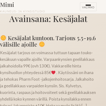
Mimi
VALIKKO
KAUNEUS- JA KYNSISTUDIO
Avainsana:
Kesäjalat
HINNASTO
Kesäjalat kuntoon. Tarjous 5.5-19.6
KURSSIT
välisille ajoille
Kesäjalat tarjous on voimassa tuttuun tapaan touko-
kesäkuun vapaille ajoille. Varpaankynsien geelilakkaus
jalkahoidolla 99€ (ovh 130€). Vakkareille hinta
kynsihuollon yhteydessä 85€
. Käytössäni on ihana
ja tehokas Pharm Foot -jalkojenhoitosarja. Jalkahoito
ja geelilakkaus varpaiden kynsiin. Sis. Kylvetys,
kuorinta, raspaus ja hoitovoiteet sekä geelilakkauksen
yhdellä koko kynnen värillä. Poista kynsilakka ennen
tuloasi, lakanpoisto +10€. Hoksaa myös lisätä […]