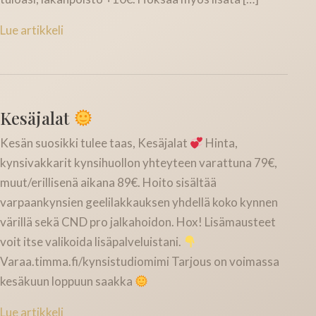
Lue artikkeli
Kesäjalat
Kesän suosikki tulee taas, Kesäjalat
Hinta,
kynsivakkarit kynsihuollon yhteyteen varattuna 79€,
muut/erillisenä aikana 89€. Hoito sisältää
varpaankynsien geelilakkauksen yhdellä koko kynnen
värillä sekä CND pro jalkahoidon. Hox! Lisämausteet
voit itse valikoida lisäpalveluistani.
Varaa.timma.fi/kynsistudiomimi Tarjous on voimassa
kesäkuun loppuun saakka
Lue artikkeli