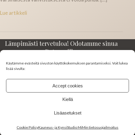
Lue artikkeli
Lämpimästi tervetuloa! Odotamme sinua
Rotuaarilla.
Käytämme evästeitä sivuston käyttökokemuksen parantamiseksi. Voit lukea
Kirkkokatu 23-25 A3
lisää sivulta:
90100 Oulu
045 130 0383
Accept cookies
studiomimi10@gmail.com
Kiellä
FACEBOOK
INSTAGRAM
Lisäasetukset
Cookie Policy
Kauneus- ja KynsiStudio MiMin tietosuojailmoitus
© 2026 Studio Mimi. Kaikki oikeudet pidätetään.