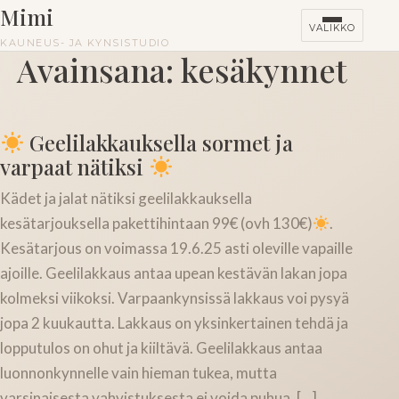
Mimi
VALIKKO
KAUNEUS- JA KYNSISTUDIO
Avainsana:
kesäkynnet
HINNASTO
Geelilakkauksella sormet ja
KURSSIT
varpaat nätiksi
Kädet ja jalat nätiksi geelilakkauksella
kesätarjouksella pakettihintaan 99€ (ovh 130€)
.
Kesätarjous on voimassa 19.6.25 asti oleville vapaille
ajoille. Geelilakkaus antaa upean kestävän lakan jopa
kolmeksi viikoksi. Varpaankynsissä lakkaus voi pysyä
jopa 2 kuukautta. Lakkaus on yksinkertainen tehdä ja
lopputulos on ohut ja kiiltävä. Geelilakkaus antaa
luonnonkynnelle vain hieman tukea, mutta
varsinaisesta vahvistuksesta ei voida puhua. […]