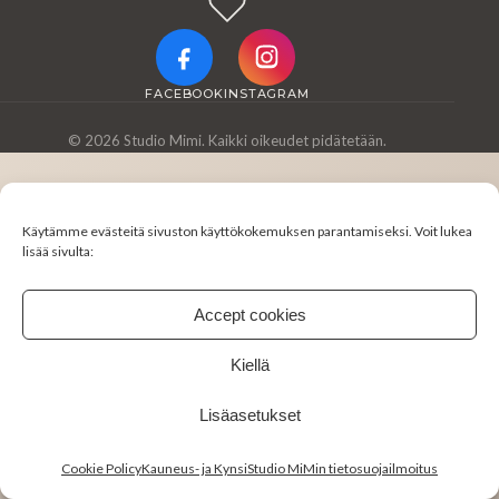
FACEBOOK
INSTAGRAM
© 2026 Studio Mimi. Kaikki oikeudet pidätetään.
Käytämme evästeitä sivuston käyttökokemuksen parantamiseksi. Voit lukea
lisää sivulta:
Accept cookies
Kiellä
Lisäasetukset
Cookie Policy
Kauneus- ja KynsiStudio MiMin tietosuojailmoitus