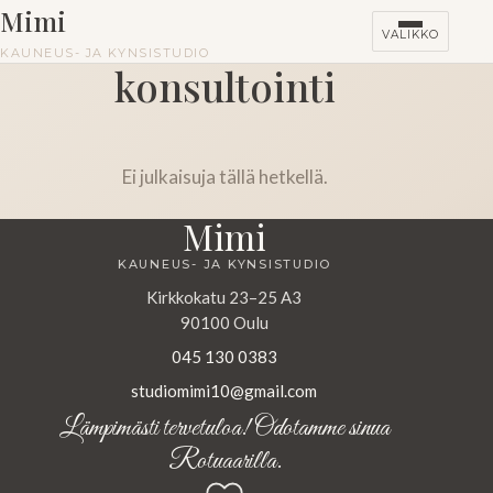
Mimi
VALIKKO
KAUNEUS- JA KYNSISTUDIO
konsultointi
Ei julkaisuja tällä hetkellä.
Mimi
KAUNEUS- JA KYNSISTUDIO
Kirkkokatu 23–25 A3
90100 Oulu
045 130 0383
studiomimi10@gmail.com
Lämpimästi tervetuloa! Odotamme sinua
Rotuaarilla.