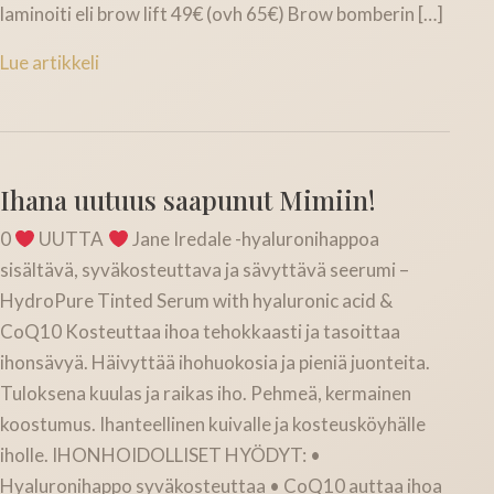
laminoiti eli brow lift 49€ (ovh 65€) Brow bomberin […]
Lue artikkeli
Ihana uutuus saapunut Mimiin!
0
UUTTA
Jane Iredale -hyaluronihappoa
sisältävä, syväkosteuttava ja sävyttävä seerumi –
HydroPure Tinted Serum with hyaluronic acid &
CoQ10 Kosteuttaa ihoa tehokkaasti ja tasoittaa
ihonsävyä. Häivyttää ihohuokosia ja pieniä juonteita.
Tuloksena kuulas ja raikas iho. Pehmeä, kermainen
koostumus. Ihanteellinen kuivalle ja kosteusköyhälle
iholle. IHONHOIDOLLISET HYÖDYT: •
Hyaluronihappo syväkosteuttaa • CoQ10 auttaa ihoa