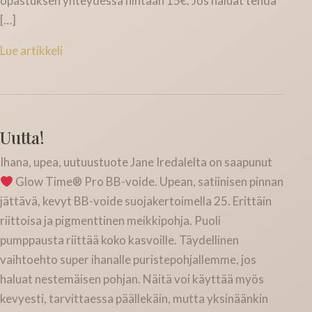
opastuksen yhteydessä hintaan 15€. Jos haluat tehdä
[…]
Lue artikkeli
Uutta!
Ihana, upea, uutuustuote Jane Iredalelta on saapunut
Glow Time® Pro BB-voide. Upean, satiinisen pinnan
jättävä, kevyt BB-voide suojakertoimella 25. Erittäin
riittoisa ja pigmenttinen meikkipohja. Puoli
pumppausta riittää koko kasvoille. Täydellinen
vaihtoehto super ihanalle puristepohjallemme, jos
haluat nestemäisen pohjan. Näitä voi käyttää myös
kevyesti, tarvittaessa päällekäin, mutta yksinäänkin