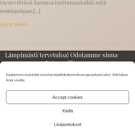
täysin riittävä. Samassa tuotteessa kaikki, mitä
meikkipohjaan […]
Lue artikkeli
Lämpimästi tervetuloa! Odotamme sinua
Rotuaarilla.
Käytämme evästeitä sivuston käyttökokemuksen parantamiseksi. Voit lukea
Kirkkokatu 23-25 A3
lisää sivulta:
90100 Oulu
045 130 0383
Accept cookies
studiomimi10@gmail.com
Kiellä
FACEBOOK
INSTAGRAM
Lisäasetukset