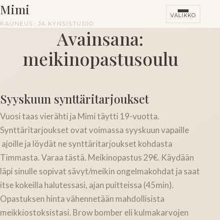
Mimi
VALIKKO
KAUNEUS- JA KYNSISTUDIO
Avainsana:
meikinopastusoulu
HINNASTO
KURSSIT
Syyskuun synttäritarjoukset
Vuosi taas vierähti ja Mimi täytti 19-vuotta.
Synttäritarjoukset ovat voimassa syyskuun vapaille
ajoille ja löydät ne synttäritarjoukset kohdasta
Timmasta. Varaa tästä. Meikinopastus 29€. Käydään
läpi sinulle sopivat sävyt/meikin ongelmakohdat ja saat
itse kokeilla halutessasi, ajan puitteissa (45min).
Opastuksen hinta vähennetään mahdollisista
meikkiostoksistasi. Brow bomber eli kulmakarvojen