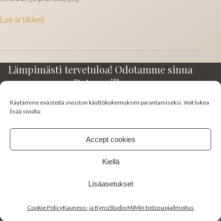
Lue artikkeli
Lämpimästi tervetuloa! Odotamme sinua
Rotuaarilla.
Käytämme evästeitä sivuston käyttökokemuksen parantamiseksi. Voit lukea
Kirkkokatu 23-25 A3
lisää sivulta:
90100 Oulu
045 130 0383
Accept cookies
studiomimi10@gmail.com
Kiellä
FACEBOOK
INSTAGRAM
Lisäasetukset
Cookie Policy
Kauneus- ja KynsiStudio MiMin tietosuojailmoitus
© 2026 Studio Mimi. Kaikki oikeudet pidätetään.