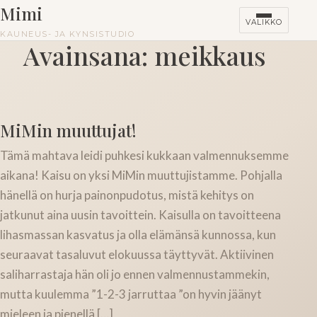
Mimi
VALIKKO
KAUNEUS- JA KYNSISTUDIO
Avainsana:
meikkaus
HINNASTO
KURSSIT
MiMin muuttujat!
Tämä mahtava leidi puhkesi kukkaan valmennuksemme
aikana! Kaisu on yksi MiMin muuttujistamme. Pohjalla
hänellä on hurja painonpudotus, mistä kehitys on
jatkunut aina uusin tavoittein. Kaisulla on tavoitteena
lihasmassan kasvatus ja olla elämänsä kunnossa, kun
seuraavat tasaluvut elokuussa täyttyvät. Aktiivinen
saliharrastaja hän oli jo ennen valmennustammekin,
mutta kuulemma ”1-2-3 jarruttaa ”on hyvin jäänyt
mieleen ja pienellä […]