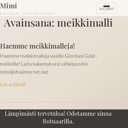
Mimi
VALIKKO
KAUNEUS- JA KYNSISTUDIO
Avainsana:
meikkimalli
HINNASTO
Haemme meikkimalleja!
KURSSIT
Haemme meikkimalleja uusille Giordani Gold -
meikeille! Laita hakemuksesi sähköpostiin
mimi@dnainternet.net
Lue artikkeli
Lämpimästi tervetuloa! Odotamme sinua
Rotuaarilla.