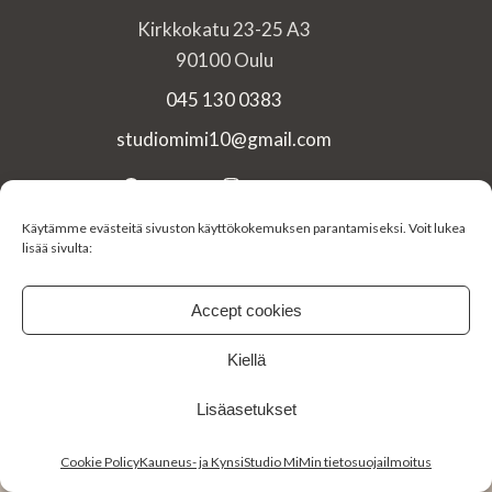
Kirkkokatu 23-25 A3
90100 Oulu
045 130 0383
studiomimi10@gmail.com
FACEBOOK
INSTAGRAM
Käytämme evästeitä sivuston käyttökokemuksen parantamiseksi. Voit lukea
lisää sivulta:
© 2026 Studio Mimi. Kaikki oikeudet pidätetään.
Accept cookies
Kiellä
Lisäasetukset
Cookie Policy
Kauneus- ja KynsiStudio MiMin tietosuojailmoitus