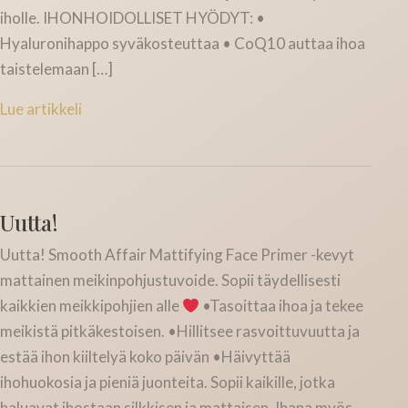
iholle. IHONHOIDOLLISET HYÖDYT: •
Hyaluronihappo syväkosteuttaa • CoQ10 auttaa ihoa
taistelemaan […]
Lue artikkeli
Uutta!
Uutta! Smooth Affair Mattifying Face Primer -kevyt
mattainen meikinpohjustuvoide. Sopii täydellisesti
kaikkien meikkipohjien alle
•Tasoittaa ihoa ja tekee
meikistä pitkäkestoisen. •Hillitsee rasvoittuvuutta ja
estää ihon kiiltelyä koko päivän •Häivyttää
ihohuokosia ja pieniä juonteita. Sopii kaikille, jotka
haluavat ihostaan silkkisen ja mattaisen. Ihana myös