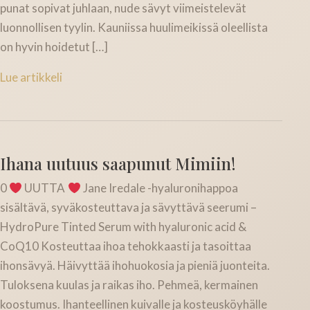
punat sopivat juhlaan, nude sävyt viimeistelevät
luonnollisen tyylin. Kauniissa huulimeikissä oleellista
on hyvin hoidetut […]
Lue artikkeli
Ihana uutuus saapunut Mimiin!
0
UUTTA
Jane Iredale -hyaluronihappoa
sisältävä, syväkosteuttava ja sävyttävä seerumi –
HydroPure Tinted Serum with hyaluronic acid &
CoQ10 Kosteuttaa ihoa tehokkaasti ja tasoittaa
ihonsävyä. Häivyttää ihohuokosia ja pieniä juonteita.
Tuloksena kuulas ja raikas iho. Pehmeä, kermainen
koostumus. Ihanteellinen kuivalle ja kosteusköyhälle