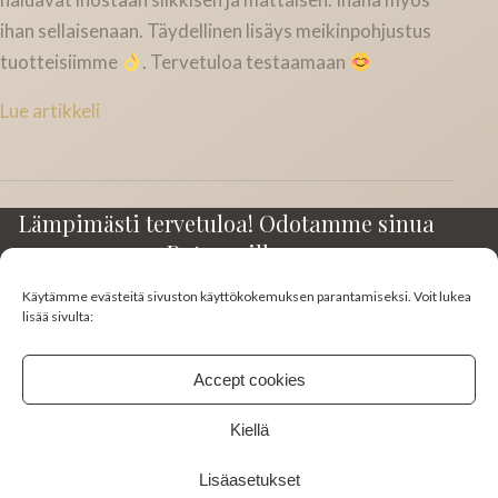
ihan sellaisenaan. Täydellinen lisäys meikinpohjustus
tuotteisiimme
. Tervetuloa testaamaan
Lue artikkeli
Lämpimästi tervetuloa! Odotamme sinua
Rotuaarilla.
Käytämme evästeitä sivuston käyttökokemuksen parantamiseksi. Voit lukea
Kirkkokatu 23-25 A3
lisää sivulta:
90100 Oulu
045 130 0383
Accept cookies
studiomimi10@gmail.com
Kiellä
FACEBOOK
INSTAGRAM
Lisäasetukset