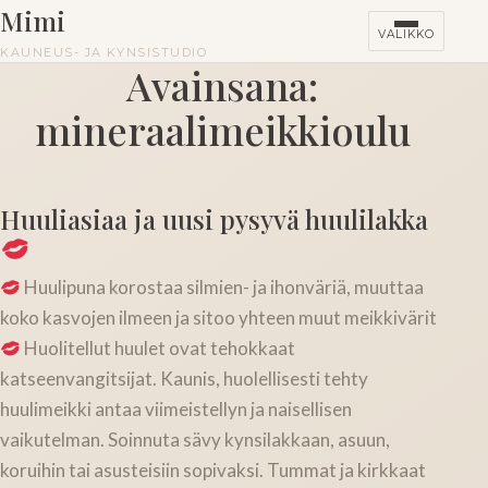
Mimi
VALIKKO
KAUNEUS- JA KYNSISTUDIO
Avainsana:
mineraalimeikkioulu
HINNASTO
KURSSIT
Huuliasiaa ja uusi pysyvä huulilakka
Huulipuna korostaa silmien- ja ihonväriä, muuttaa
koko kasvojen ilmeen ja sitoo yhteen muut meikkivärit
Huolitellut huulet ovat tehokkaat
katseenvangitsijat. Kaunis, huolellisesti tehty
huulimeikki antaa viimeistellyn ja naisellisen
vaikutelman. Soinnuta sävy kynsilakkaan, asuun,
koruihin tai asusteisiin sopivaksi. Tummat ja kirkkaat