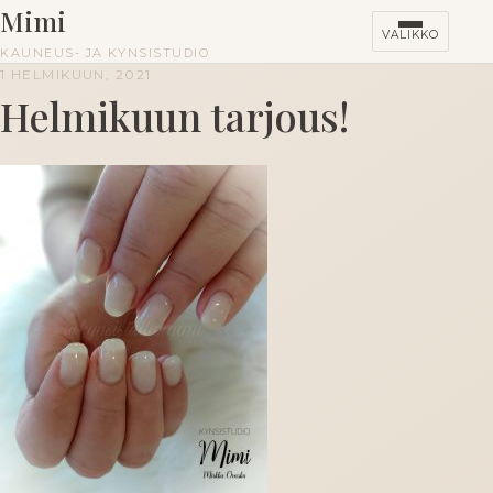
Mimi
VALIKKO
KAUNEUS- JA KYNSISTUDIO
1 HELMIKUUN, 2021
Helmikuun tarjous!
HINNASTO
KURSSIT