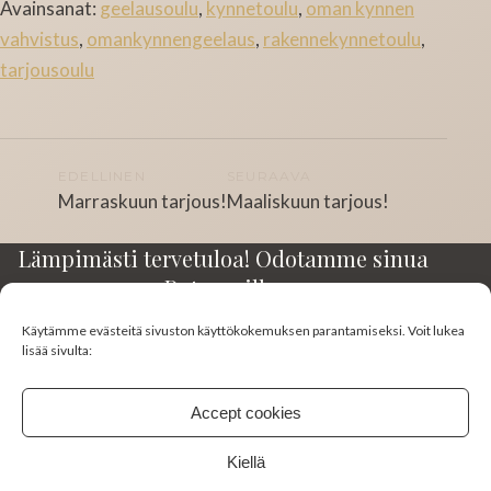
Avainsanat:
geelausoulu
,
kynnetoulu
,
oman kynnen
vahvistus
,
omankynnengeelaus
,
rakennekynnetoulu
,
tarjousoulu
Artikkelien
EDELLINEN
SEURAAVA
Marraskuun tarjous!
Maaliskuun tarjous!
selaus
Lämpimästi tervetuloa! Odotamme sinua
Rotuaarilla.
Käytämme evästeitä sivuston käyttökokemuksen parantamiseksi. Voit lukea
Kirkkokatu 23-25 A3
lisää sivulta:
90100 Oulu
045 130 0383
Accept cookies
studiomimi10@gmail.com
Kiellä