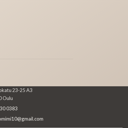
okatu 23-25 A3
 Oulu
30 0383
iomimi10@gmail.com