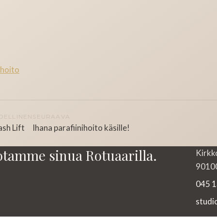
ihoito
DELLINEN
SEURAAVA
ash Lift
Ihana parafiinihoito käsille!
otamme sinua Rotuaarilla.
Kirkk
90100
045 1
stud