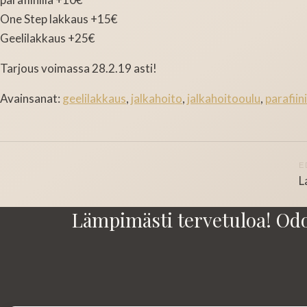
One Step lakkaus +15€
Geelilakkaus +25€
Tarjous voimassa 28.2.19 asti!
Avainsanat:
geelilakkaus
,
jalkahoito
,
jalkahoitooulu
,
parafiin
Artikkelien
E
L
selaus
Lämpimästi tervetuloa! Od