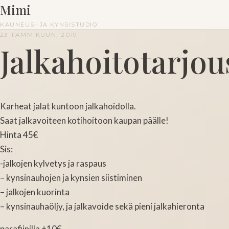
Mimi
KAUNEUS- JA KYNSISTUDIO
23 TAMMIKUUN, 2019
Jalkahoitotarjou
Karheat jalat kuntoon jalkahoidolla.
Saat jalkavoiteen kotihoitoon kaupan päälle!
Hinta 45€
Sis:
-jalkojen kylvetys ja raspaus
– kynsinauhojen ja kynsien siistiminen
– jalkojen kuorinta
– kynsinauhaöljy, ja jalkavoide sekä pieni jalkahieronta
parafiinilla +10€