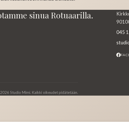
otamme sinua Rotuaarilla.
Kirkk
90100
045 1
stud
FAC
2026 Studio Mimi. Kaikki oikeudet pidätetään.