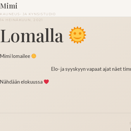
Mimi
KAUNEUS- JA KYNSISTUDIO
14 HEINÄKUUN, 2021
Lomalla
Mimi lomailee
Elo- ja syyskyyn vapaat ajat näet ti
Nähdään elokuussa
Artikkelien