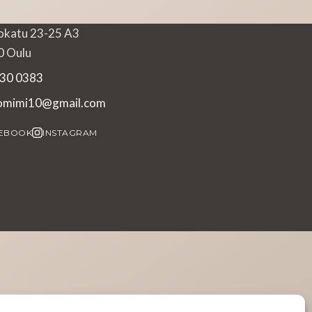
okatu 23-25 A3
 Oulu
30 0383
iomimi10@gmail.com
EBOOK
INSTAGRAM