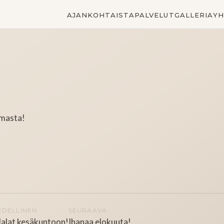
AJANKOHTAISTA
PALVELUT
GALLERIA
YH
mmasta!
EDELLINEN
SEURAAVA
Jalat kesäkuntoon!
Ihanaa elokuuta!