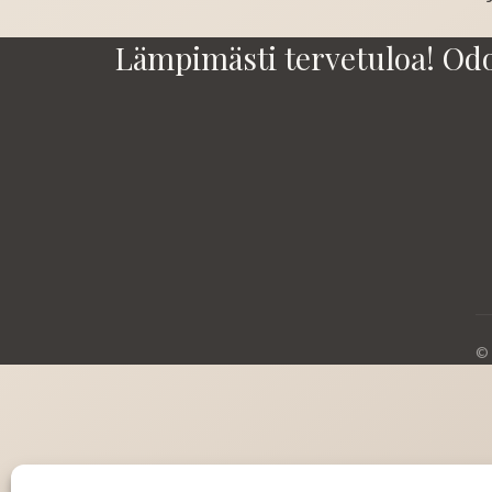
selaus
Lämpimästi tervetuloa! Od
© 