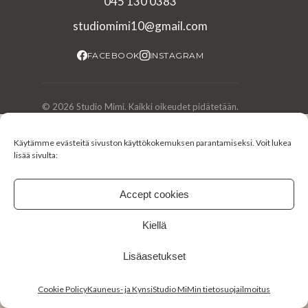
045 130 0383
studiomimi10@gmail.com
FACEBOOK
INSTAGRAM
© 2026 Studio Mimi. Kaikki oikeudet pidätetään.
Käytämme evästeitä sivuston käyttökokemuksen parantamiseksi. Voit lukea
lisää sivulta:
Accept cookies
Kiellä
Lisäasetukset
Cookie Policy
Kauneus- ja KynsiStudio MiMin tietosuojailmoitus