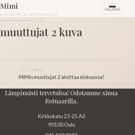
Mimi
VALIKKO
KAUNEUS- JA KYNSISTUDIO
20 KESÄKUUN, 2016
muuttujat 2 kuva
HINNASTO
KURSSIT
Artikkelien
EDELLINEN
MiMin muuttujat 2 aloittaa elokuussa!
selaus
Lämpimästi tervetuloa! Odotamme sinua
Rotuaarilla.
Kirkkokatu 23-25 A3
90100 Oulu