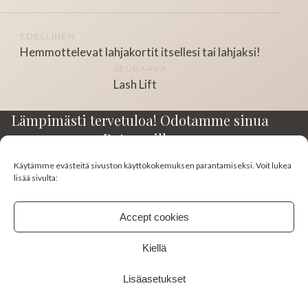
Artikkelien
EDELLINEN
Hemmottelevat lahjakortit itsellesi tai lahjaksi!
selaus
SEURAAVA
Lash Lift
Lämpimästi tervetuloa! Odotamme sinua
Rotuaarilla.
Käytämme evästeitä sivuston käyttökokemuksen parantamiseksi. Voit lukea
Kirkkokatu 23-25 A3
lisää sivulta:
90100 Oulu
045 130 0383
Accept cookies
studiomimi10@gmail.com
Kiellä
FACEBOOK
INSTAGRAM
Lisäasetukset