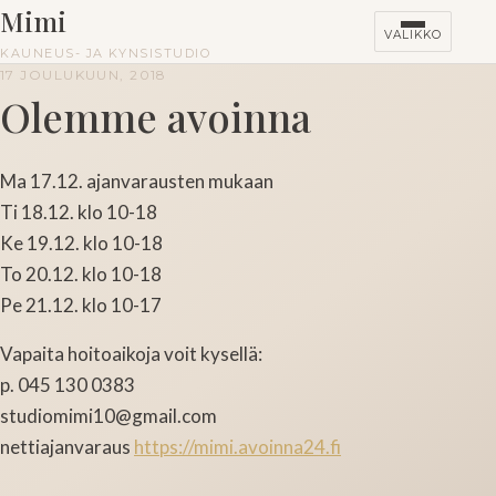
Mimi
VALIKKO
KAUNEUS- JA KYNSISTUDIO
17 JOULUKUUN, 2018
Olemme avoinna
HINNASTO
KURSSIT
Ma 17.12. ajanvarausten mukaan
Ti 18.12. klo 10-18
Ke 19.12. klo 10-18
To 20.12. klo 10-18
Pe 21.12. klo 10-17
Vapaita hoitoaikoja voit kysellä:
p. 045 130 0383
studiomimi10@gmail.com
nettiajanvaraus
https://mimi.avoinna24.fi